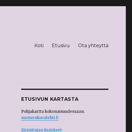
Koti
Etusivu
Ota yhteyttä
ETUSIVUN KARTASTA
Pohjakartta kokonaisuudessaan:
suomenkuvalehti.fi
Kirjoittajan lisäykset: