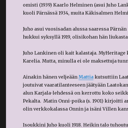
omisti (1939) Kaarlo Helminen (asui Juho La
kuoli Pärnässä 1934, muita Käkisalmen Helmi
Juho asui vuosisadan alussa saaressa Pärnä
hukkui syksyllä 1919, olisikohan hän liukastan
Juho Lankinen oli kait kalastaja. MyHeritage 
Karelia. Mutta, minulla ei ole maksettuja tu
Ainakin hänen veljeään
Mattia
kutsuttiin La
joutuivat vaaratilanteeseen jäätyään Laatokan
alun Karjala-lehdessä on kerrottu koko seikk
Pekalta. Matin Onni-poika (s. 1901) kirjoitti
olin verkkokalassa Onnin ja isäni Villen kan
Isoukkini Juho kuoli 1918. Heikin talo tuhout