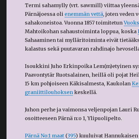
Termi sahamylly (vrt. sawmill) viittaa yleens
Pärnäjoessa oli
enemmän vettä
, joten veden
sahakoneistoa. Vuonna 1857 toimitetun
Vuoks
Mahtoikohan sahaustoiminta loppua, koska
Sahaaminen tai mylläritoiminta eivät tietääkse
kalastus sekä puutavaran rahdinajo hevosella
Isoukkini Juho Erkinpoika Lem(m)etyinen syn
Paavontytär Ruotsalainen, heillä oli pojat Hei
15 km pohjoiseen Käkisalmesta, Kaukolan
Ke
graniittilouhoksen
keskellä.
Juhon perhe ja vaimonsa veljenpojan Lauri R
osoitteeseen Pärnä n:o 1, Ylipuolipelto.
Pärnä No:1 maat
(
395
) kuuluivat Hannukaisen (