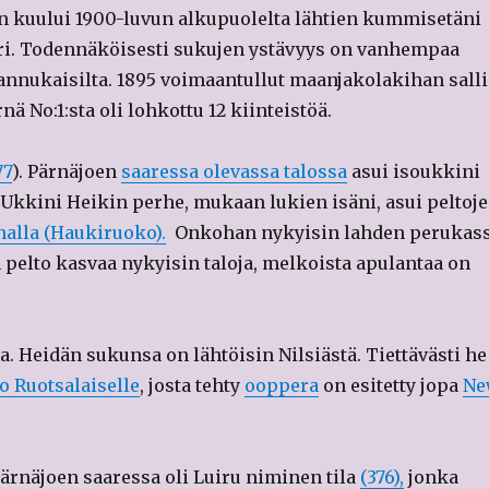
in kuului 1900-luvun alkupuolelta lähtien kummisetäni
veri. Todennäköisesti sukujen ystävyys on vanhempaa
Hannukaisilta. 1895 voimaantullut maanjakolakihan salli
ä No:1:sta oli lohkottu 12 kiinteistöä.
77
). Pärnäjoen
saaressa olevassa talossa
asui isoukkini
Ukkini Heikin perhe, mukaan lukien isäni, asui peltoj
nalla (Haukiruoko).
Onkohan nykyisin lahden perukas
n pelto kasvaa nykyisin taloja, melkoista apulantaa on
. Heidän sukunsa on lähtöisin Nilsiästä. Tiettävästi he
o Ruotsalaiselle
, josta tehty
ooppera
on esitetty jopa
Ne
ärnäjoen saaressa oli Luiru niminen tila
(376),
jonka