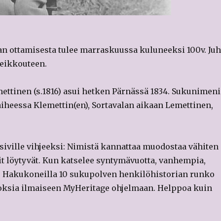
an ottamisesta tulee marraskuussa kuluneeksi 100v. Ju
eikkouteen.
ttinen (s.1816) asui hetken Pärnässä 1834. Sukunimeni
iheessa Klemettin(en), Sortavalan aikaan Lemettinen,
iville vihjeeksi: Nimistä kannattaa muodostaa vähiten
ntit löytyvät. Kun katselee syntymävuotta, vanhempia,
aa. Hakukoneilla 10 sukupolven henkilöhistorian runko
tuloksia ilmaiseen MyHeritage ohjelmaan. Helppoa kuin