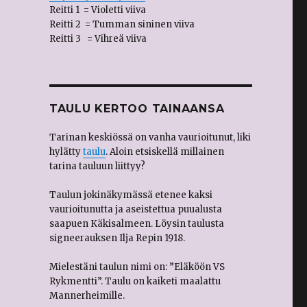
Reitti 1 = Violetti viiva
Reitti 2 = Tumman sininen viiva
Reitti 3 = Vihreä viiva
TAULU KERTOO TAINAANSA
Tarinan keskiössä on vanha vaurioitunut, liki
hylätty
taulu
. Aloin etsiskellä millainen
tarina tauluun liittyy?
Taulun jokinäkymässä etenee kaksi
vaurioitunutta ja aseistettua puualusta
saapuen Käkisalmeen. Löysin taulusta
signeerauksen Ilja Repin 1918.
Mielestäni taulun nimi on: ”Eläköön VS
Rykmentti”. Taulu on kaiketi maalattu
Mannerheimille.