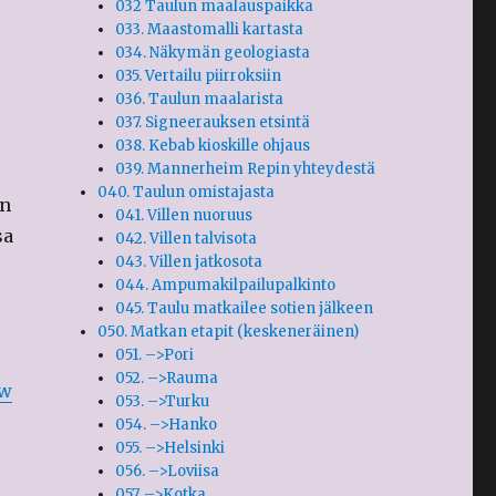
032 Taulun maalauspaikka
033. Maastomalli kartasta
034. Näkymän geologiasta
035. Vertailu piirroksiin
036. Taulun maalarista
037. Signeerauksen etsintä
038. Kebab kioskille ohjaus
039. Mannerheim Repin yhteydestä
040. Taulun omistajasta
en
041. Villen nuoruus
sa
042. Villen talvisota
043. Villen jatkosota
044. Ampumakilpailupalkinto
045. Taulu matkailee sotien jälkeen
050. Matkan etapit (keskeneräinen)
051. –>Pori
052. –>Rauma
w
053. –>Turku
054. –>Hanko
055. –>Helsinki
056. –>Loviisa
057. –>Kotka