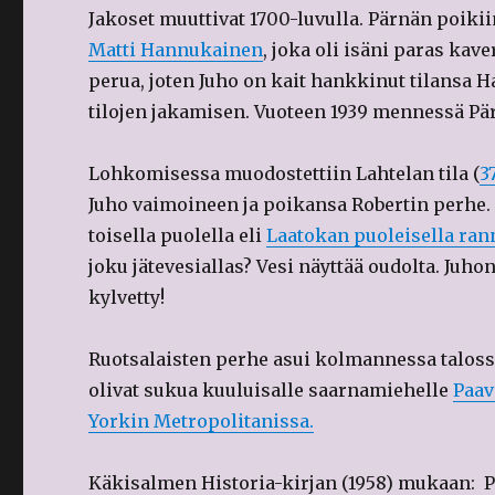
Jakoset muuttivat 1700-luvulla. Pärnän poiki
Matti Hannukainen
, joka oli isäni paras ka
perua, joten Juho on kait hankkinut tilansa 
tilojen jakamisen. Vuoteen 1939 mennessä Pärn
Lohkomisessa muodostettiin Lahtelan tila (
3
Juho vaimoineen ja poikansa Robertin perhe. 
toisella puolella eli
Laatokan puoleisella ran
joku jätevesiallas? Vesi näyttää oudolta. Juho
kylvetty!
Ruotsalaisten perhe asui kolmannessa talossa
olivat sukua kuuluisalle saarnamiehelle
Paav
Yorkin Metropolitanissa.
Käkisalmen Historia-kirjan (1958) mukaan: P