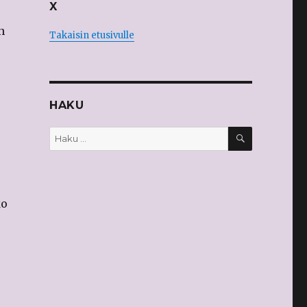
X
n
Takaisin etusivulle
HAKU
HAKU
Etsi:
ko