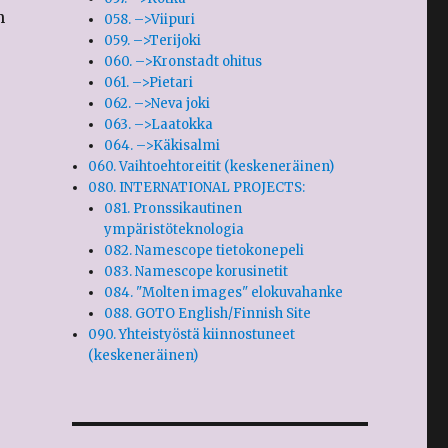
n
058. –>Viipuri
059. –>Terijoki
060. –>Kronstadt ohitus
061. –>Pietari
062. –>Neva joki
063. –>Laatokka
064. –>Käkisalmi
060. Vaihtoehtoreitit (keskeneräinen)
080. INTERNATIONAL PROJECTS:
081. Pronssikautinen
ympäristöteknologia
082. Namescope tietokonepeli
083. Namescope korusinetit
084. "Molten images" elokuvahanke
088. GOTO English/Finnish Site
090. Yhteistyöstä kiinnostuneet
(keskeneräinen)