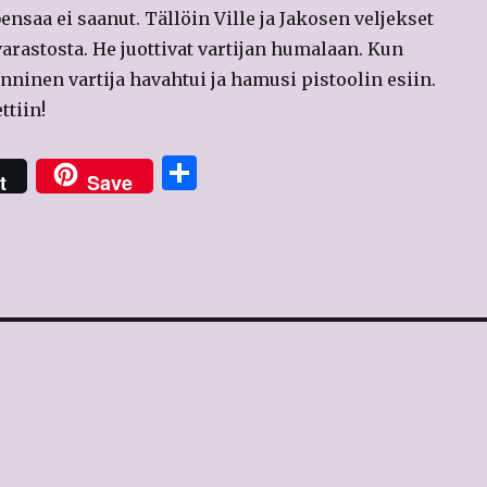
bensaa ei saanut. Tällöin Ville ja Jakosen veljekset
rastosta. He juottivat vartijan humalaan. Kun
nninen vartija havahtui ja hamusi pistoolin esiin.
ttiin!
S
t
Save
h
ar
e