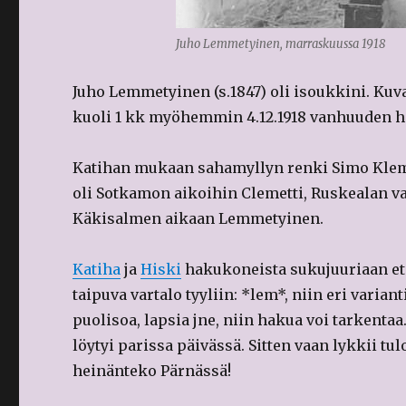
Juho Lemmetyinen, marraskuussa 1918
Juho Lemmetyinen (s.1847) oli isoukkini. Kuv
kuoli 1 kk myöhemmin 4.12.1918 vanhuuden h
Katihan mukaan sahamyllyn renki Simo Kleme
oli Sotkamon aikoihin Clemetti, Ruskealan va
Käkisalmen aikaan Lemmetyinen.
Katiha
ja
Hiski
hakukoneista sukujuuriaan ets
taipuva vartalo tyyliin: *lem*, niin eri varia
puolisoa, lapsia jne, niin hakua voi tarkent
löytyi parissa päivässä. Sitten vaan lykkii 
heinänteko Pärnässä!