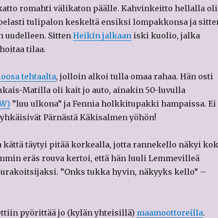
tto romahti välikaton päälle. Kahvinkeitto hellalla oli
 pelasti tulipalon keskeltä ensiksi lompakkonsa ja sitte
n uudelleen. Sitten
Heikin jalkaan
iski kuolio, jalka
oitaa tilaa.
oosa tehtaalta
, jolloin alkoi tulla omaa rahaa. Hän osti
kais-Matilla oli kait jo auto, ainakin 50-luvulla
MW)
”luu ulkona” ja Fennia holkkitupakki hampaissa. Ei
pyyhkäisivät Pärnästä Käkisalmen yöhön!
kättä täytyi pitää korkealla, jotta rannekello näkyi ko
emmin eräs rouva kertoi, että hän luuli Lemmevilleä
urakoitsijaksi. ”Onks tukka hyvin, näkyyks kello” –
tiin pyörittää jo (kylän yhteisillä)
maamoottoreilla
.