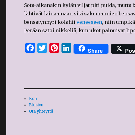
Sota-aikanakin kylän viljat piti puida, mutta 
lähtivät lainaamaan sitä sakemannien bensava
bensatynnyri kolahti
veneeseen
, niin umpikä
Perään satoi nikkeliä, kun ukot painuivat lipe
F
T
Pi
Li
Share
Pos
a
w
n
n
c
it
te
k
e
te
re
e
b
r
st
dI
o
n
Koti
o
Etusivu
Ota yhteyttä
k