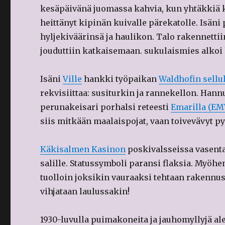
kesäpäivänä juomassa kahvia, kun yhtäkkiä ka
heittänyt kipinän kuivalle pärekatolle. Isäni
hyljekiväärinsä ja haulikon. Talo rakennettii
jouduttiin katkaisemaan. sukulaismies alkoi h
Isäni
Ville
hankki työpaikan
Waldhofin sellul
rekvisiittaa: susiturkin ja rannekellon. Hannu
perunakeisari porhalsi reteesti
Emarilla (E
siis mitkään maalaispojat, vaan toivevävyt 
Käkisalmen Kasinon
poskivalsseissa vasenta 
salille. Statussymboli paransi flaksia. Myöh
tuolloin joksikin vauraaksi tehtaan rakennus
vihjataan laulussakin!
1930-luvulla puimakoneita ja jauhomyllyjä alet