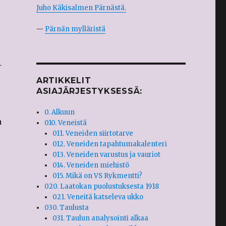
Juho Käkisalmen Pärnästä.
—
Pärnän mylläristä
–
ARTIKKELIT
ASIAJÄRJESTYKSESSÄ:
a
0. Alkuun
a
010. Veneistä
011. Veneiden siirtotarve
012. Veneiden tapahtumakalenteri
013. Veneiden varustus ja vauriot
014. Veneiden miehistö
015. Mikä on VS Rykmentti?
020. Laatokan puolustuksesta 1918
021. Veneitä katseleva ukko
030. Taulusta
031. Taulun analysointi alkaa