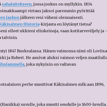
ä
sahalaitokseen
, jossa joskus on myllykin. 1834
 voimakkaampi virtaus jaksoi paremmin pyörittää
en laskun
jälkeen vesi väheni olennaisesti.
Käkisalmen Historia
-kirjasta en löytänyt tietoa?
ni olleet ukkieni elinkeinoja, vaan kotitarveviljely ja 
 talvisin.
tyi 1847 Ruskealassa. Hänen vaimonsa nimi oli Loviis
kki ja Robert. He asuivat aluksi vaimon veljen maatilall
iholammella
, joka nykyisin on valtavan
uotsalaisen perhe muuttivat Käkisalmen mlk:aan 1896,
Hanikka) suvulle, joka muutti seudulle jo 1600-luvulla.