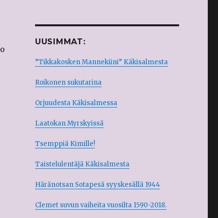
UUSIMMAT:
ho
”Tikkakosken Mannekiini” Käkisalmesta
Roikonen sukutarina
Orjuudesta Käkisalmessa
Laatokan Myrskyissä
Tsemppiä Kimille!
Taistelulentäjä Käkisalmesta
Häränotsan Sotapesä syyskesällä 1944
Clemet suvun vaiheita vuosilta 1590-2018.