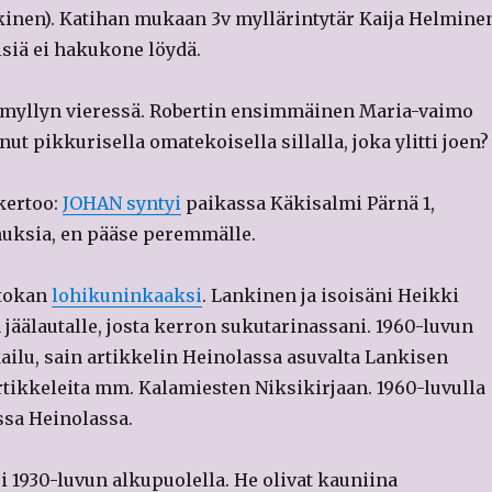
nkinen). Katihan mukaan 3v myllärintytär Kaija Helmine
siä ei hakukone löydä.
n myllyn vieressä. Robertin ensimmäinen Maria-vaimo
ut pikkurisella omatekoisella sillalla, joka ylitti joen?
kertoo:
JOHAN syntyi
paikassa Käkisalmi Pärnä 1,
nnuksia, en pääse peremmälle.
atokan
lohikuninkaaksi
. Lankinen ja isoisäni Heikki
 jäälautalle, josta kerron sukutarinassani. 1960-luvun
ailu, sain artikkelin Heinolassa asuvalta Lankisen
 artikkeleita mm. Kalamiesten Niksikirjaan. 1960-luvulla
ssa Heinolassa.
ui 1930-luvun alkupuolella. He olivat kauniina